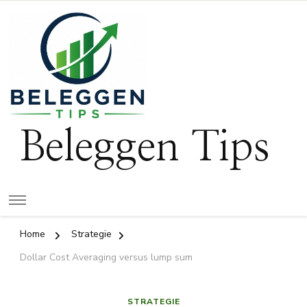
Beleggen Tips
Home
Strategie
Dollar Cost Averaging versus lump sum
STRATEGIE