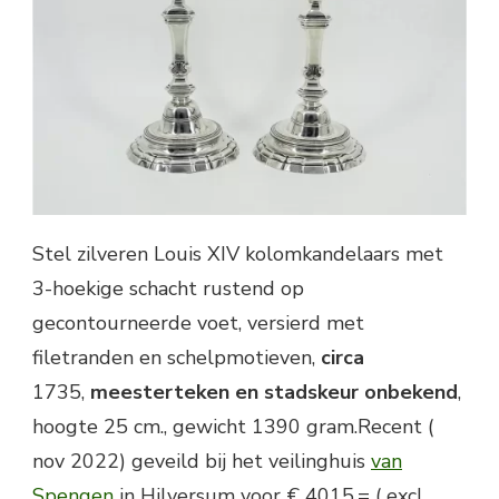
Stel zilveren Louis XIV kolomkandelaars met
3-hoekige schacht rustend op
gecontourneerde voet, versierd met
filetranden en schelpmotieven,
circa
1735,
meesterteken en stadskeur onbekend
,
hoogte 25 cm., gewicht 1390 gram.Recent (
nov 2022) geveild bij het veilinghuis
van
Spengen
in Hilversum voor € 4015,= ( excl