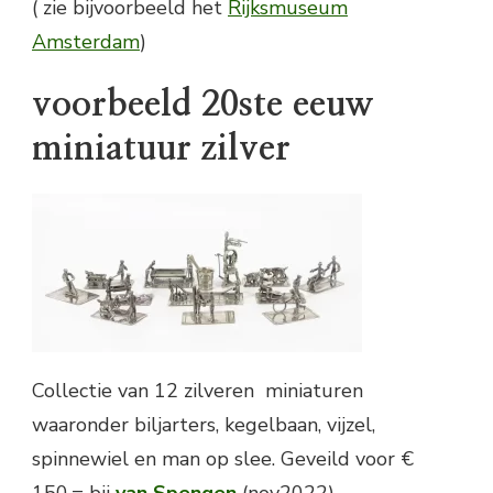
( zie bijvoorbeeld het
Rijksmuseum
Amsterdam
)
voorbeeld 20ste eeuw
miniatuur zilver
Collectie van 12 zilveren miniaturen
waaronder biljarters, kegelbaan, vijzel,
spinnewiel en man op slee. Geveild voor €
150,= bij
van Spengen
(nov2022)