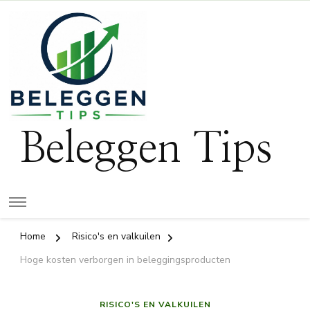
Beleggen Tips
Home
Risico's en valkuilen
Hoge kosten verborgen in beleggingsproducten
RISICO'S EN VALKUILEN