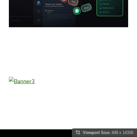
Viewport Size:
448 x 14336