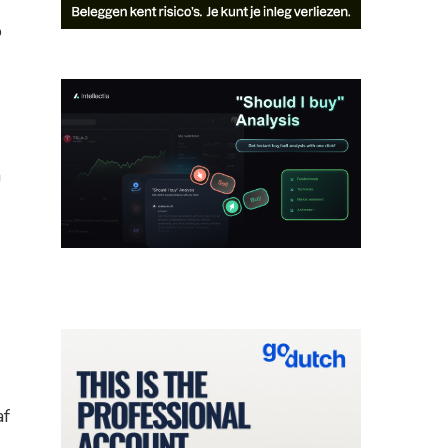
p
n
af