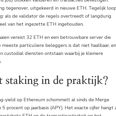
ns jou) blokken valideren en transacties bevestigen.
ng tegenover, uitgekeerd in nieuwe ETH. Tegelijk loo
ing: als de validator de regels overtreedt of langdurig
 deel van het ingezette ETH ingehouden.
raaien vereist 32 ETH en een betrouwbare server die
e meeste particuliere beleggers is dat niet haalbaar, e
n custodial diensten ontstaan waarbij je kleinere
.
 staking in de praktijk?
ng-yield op Ethereum schommelt al sinds de Merge
 5 procent op jaarbasis (APY). Het exacte cijfer hangt 
 gestakete ETH en de transactieactiviteit op het