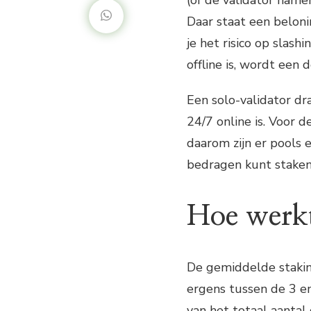
(of de validator name
Daar staat een beloni
je het risico op slash
offline is, wordt een
Een solo-validator d
24/7 online is. Voor d
daarom zijn er pools e
bedragen kunt staken
Hoe werkt
De gemiddelde staki
ergens tussen de 3 en
van het totaal aantal