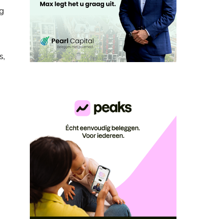
ng
s,