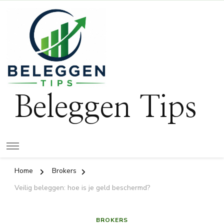
Beleggen Tips
Home
Brokers
Veilig beleggen: hoe is je geld beschermd?
BROKERS