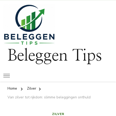
Beleggen Tips
Home
Zilver
Van zilver tot rijkdom: slimme beleggingen onthuld
ZILVER