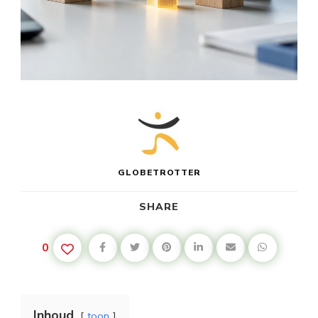
GLOBETROTTER
SHARE
0
Inhoud
toon