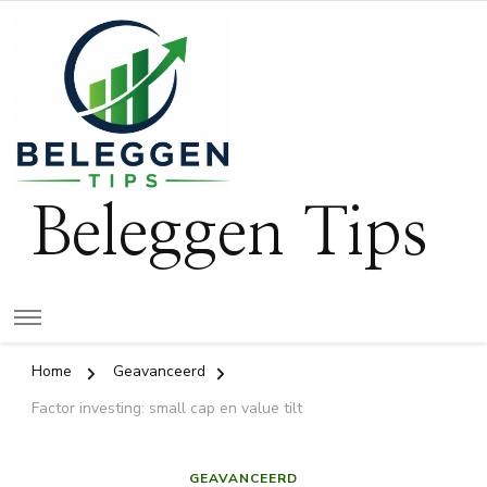
Beleggen Tips
Home
Geavanceerd
Factor investing: small cap en value tilt
GEAVANCEERD